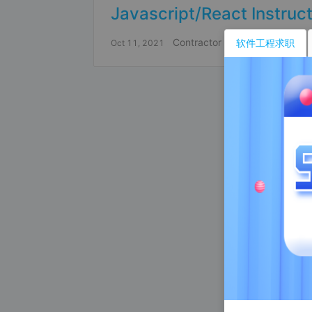
Javascript/React Instruc
Contractor
Santa Clara
软件工程求职
Oct 11, 2021