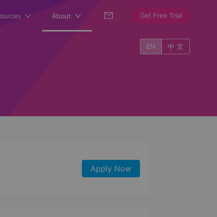
Get Free Trial
ources
About
EN
中文
Apply Now