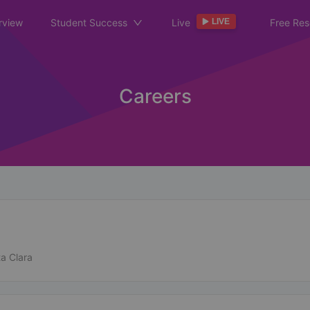
rview
Student Success
Live
Free Res
Careers
a Clara