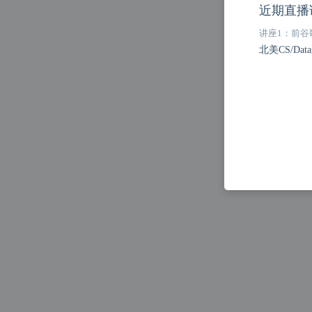
近期直播
讲座
1
：
前谷
北美CS/D