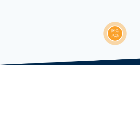
限免
活动
核心课程
软件工程师旗舰核心课程
全栈开发项目实践课程
人工智能与数据科学强化课程
华尔街金融工程重度就业课程
高级工程师系统设计课程
无人车系统课程